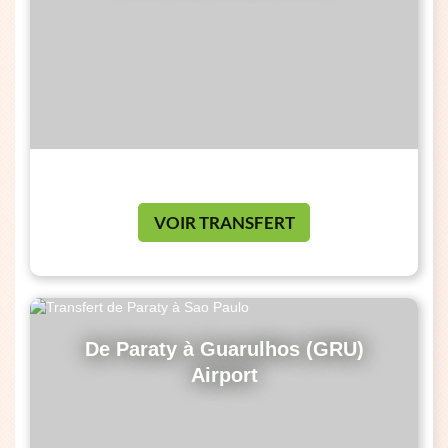
VOIR TRANSFERT
De Paraty à Guarulhos (GRU)
Airport