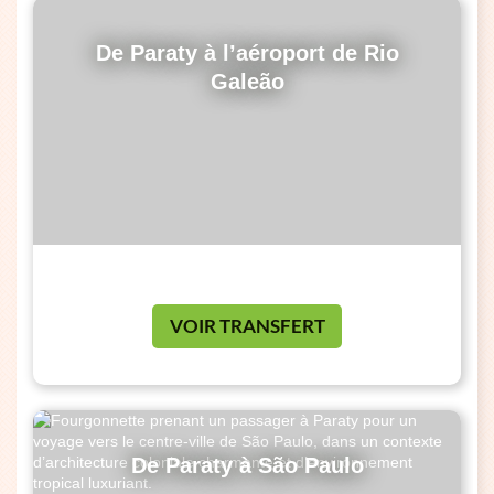
De Paraty à l’aéroport de Rio
Galeão
VOIR TRANSFERT
De Paraty à São Paulo